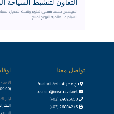
التعاون لتنشيط السياحة ال
المهندس محمد شيمي: تطوير وتنمية الأصول السياحية
السياحية العالمية ‎الترويج لمنتج ...
تواصل معنا
اوقا
برج مصر للسياحة العباسية
الاحد -
(09:00) صباحا الى (03.00) مساء
tourism@misrtravel.net
24825653 (02+)
ايام ال
الاجازا
26834216 (02+)
السبت