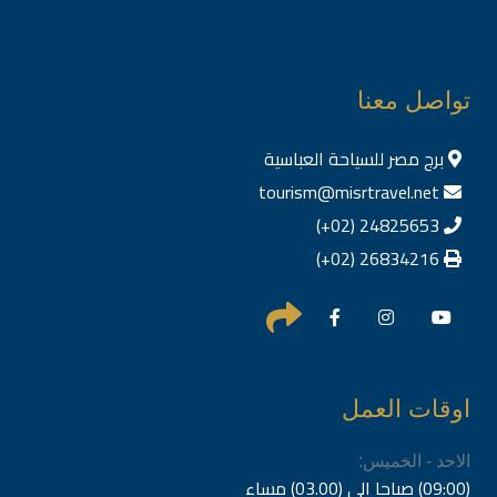
تواصل معنا
برج مصر للسياحة العباسية
tourism@misrtravel.net
24825653 (02+)
26834216 (02+)
اوقات العمل
الاحد - الخميس:
(09:00) صباحا الى (03.00) مساء